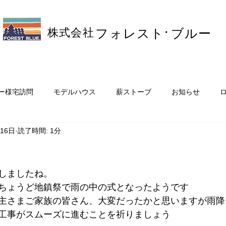
株式会社
・
フォレスト
ブルー
ー様宅訪問
モデルハウス
薪ストーブ
お知らせ
月16日
読了時間: 1分
スタッフブログ
オーナーさまのお店
リフォーム・増築
ウス
しましたね。
ちょうど地鎮祭で雨の中の式となったようです
主さまご家族の皆さん、大変だったかと思いますが雨降
工事がスムーズに進むことを祈りましょう