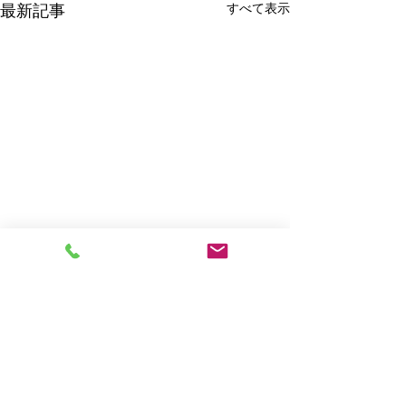
すべて表示
最新記事
コメント
現場便り
現場便り