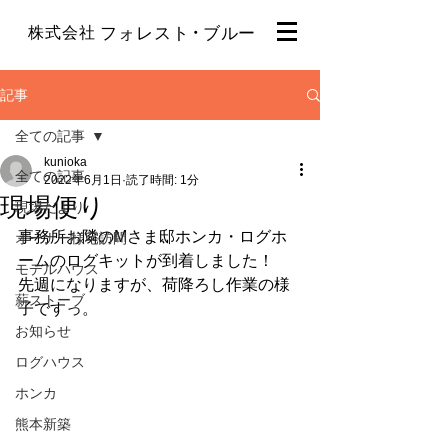
・
株式会社
フォレスト
ブルー
記事
全ての記事
kunioka
全ての記事
2022年6月1日
読了時間: 1分
現場便り
現場だより
事務所お隣のMさま邸ホンカ・ログホ
オーナー様宅訪問
ームのログキットが到着しました！
モデルハウス
先週になりますが、荷降ろし作業の様
薪ストーブ
子ですっ。
お知らせ
ログハウス
ホンカ
熊本新築