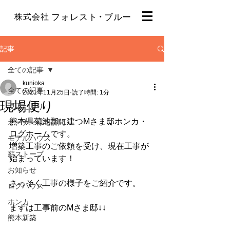
・
株式会社
フォレスト
ブルー
記事
全ての記事
kunioka
全ての記事
2021年11月25日
読了時間: 1分
現場便り
現場だより
熊本県菊池郡に建つMさま邸ホンカ・
オーナー様宅訪問
ログホームです。
モデルハウス
増築工事のご依頼を受け、現在工事が
薪ストーブ
始まっています！
お知らせ
さっそく工事の様子をご紹介です。
ログハウス
ホンカ
まずは工事前のMさま邸↓↓
熊本新築