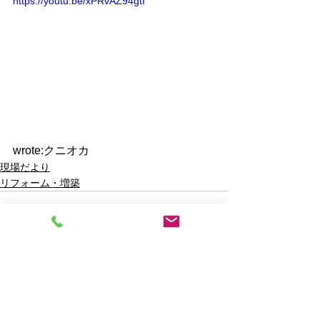
https://youtu.be/xPRvAZ94gtI
wrote:クニオカ  
現場だより
リフォーム・増築
すべて表示
最新記事