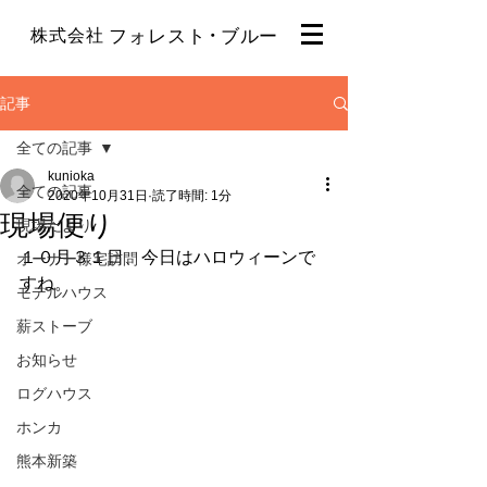
・
株式会社
フォレスト
ブルー
記事
全ての記事
kunioka
全ての記事
2020年10月31日
読了時間: 1分
現場便り
現場だより
１０月３１日、今日はハロウィーンで
オーナー様宅訪問
すね。
モデルハウス
薪ストーブ
お知らせ
ログハウス
ホンカ
熊本新築