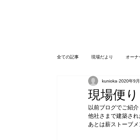
全ての記事
現場だより
オーナ
kunioka
2020年9
熊本新築
スキャンDホーム
現場便り
イベント
ハンドカットログハ
以前ブログでご紹介
他社さまで建築され
あとは薪ストーブメ