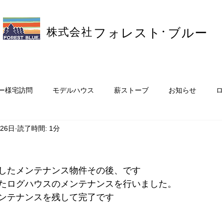
株式会社
・
フォレスト
ブルー
ー様宅訪問
モデルハウス
薪ストーブ
お知らせ
月26日
読了時間: 1分
スタッフブログ
オーナーさまのお店
リフォーム・増築
ウス
したメンテナンス物件その後、です
たログハウスのメンテナンスを行いました。
ンテナンスを残して完了です