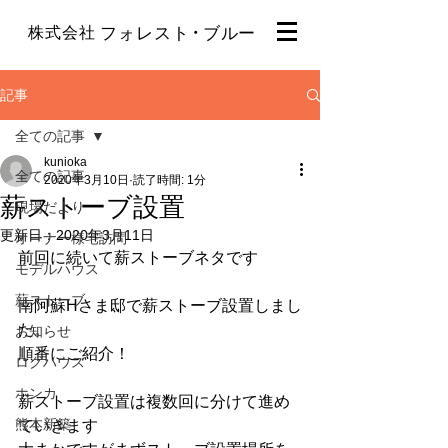
・
株式会社
フォレスト
ブルー
記事
全ての記事
kunioka
全ての記事
2020年3月10日
読了時間: 1分
薪ストーブ設置
現場だより
更新日：
2020年3月11日
オーナー様宅訪問
前回に続いて薪ストーブネタです
モデルハウス
薪ストーブ
南阿蘇Hさま邸で薪ストーブ設置しまし
た。
お知らせ
順番にご紹介！
ログハウス
ホンカ
薪ストーブ設置は複数回に分けて進め
熊本新築
ていきます