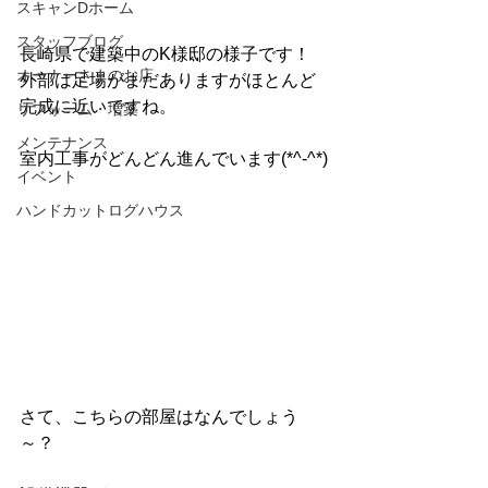
スキャンDホーム
スタッフブログ
長崎県で建築中のK様邸の様子です！
オーナーさまのお店
外部は足場がまだありますがほとんど
完成に近いですね。
リフォーム・増築
メンテナンス
室内工事がどんどん進んでいます(*^-^*)
イベント
ハンドカットログハウス
さて、こちらの部屋はなんでしょう
～？