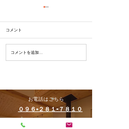
コメント
現場便り
現場便り
コメントを追加…
お電話はこちら
０９６-２８１-７８１０