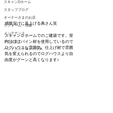
スキャンDホーム
スタッフブログ
オーナーさまのお店
感慨深げに見上げる典さん笑
リフォーム・増築
メンテナンス
スキャンＤホームでのご建築です。室
イベント
内はほぼパイン材を使用しているので
ログハウスな雰囲気。仕上げ材で雰囲
ハンドカットログハウス
気を変えられるのでログハウスより自
由度がグーンと高くなります♪