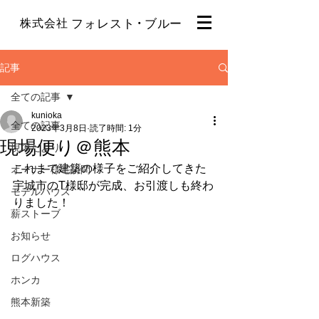
・
株式会社
フォレスト
ブルー
記事
全ての記事
kunioka
全ての記事
2023年3月8日
読了時間: 1分
現場便り＠熊本
現場だより
これまで建築の様子をご紹介してきた
オーナー様宅訪問
宇城市のT様邸が完成、お引渡しも終わ
モデルハウス
りました！
薪ストーブ
お知らせ
ログハウス
ホンカ
熊本新築