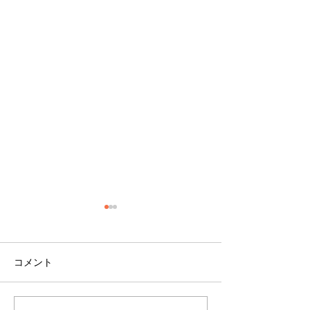
コメント
現場便り
現場便り