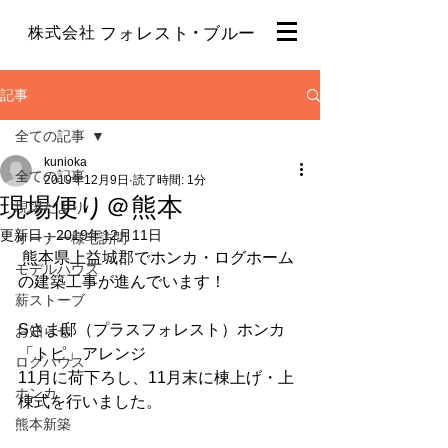
・
株式会社
フォレスト
ブルー
記事
全ての記事
kunioka
全ての記事
2019年12月9日
読了時間: 1分
現場便り＠熊本
現場だより
更新日：
2019年12月11日
オーナー様宅訪問
 熊本県上益城郡でホンカ・ログホーム
モデルハウス
の建築工事が進んでいます！
薪ストーブ
Sさま邸（プラスフォレスト）ホンカ
お知らせ
「トピ」アレンジ
ログハウス
11月に荷下ろし、11月末に棟上げ・上
ホンカ
棟式を行いました。
熊本新築