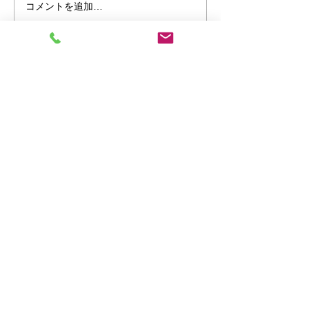
コメントを追加…
お電話はこちら
０９６-２８１-７８１０
営業時間 １０：００〜１８：００
定休日 水曜日・年末年始
１８：００以降でも社員が
残っている場合がございます。
​お気軽にお問合せください。