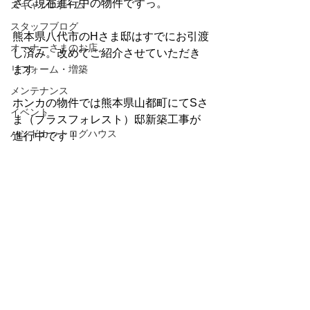
さて現在進行中の物件ですっ。
スキャンDホーム
スタッフブログ
熊本県八代市のHさま邸はすでにお引渡
オーナーさまのお店
し済み。改めてご紹介させていただき
リフォーム・増築
ます
メンテナンス
ホンカの物件では熊本県山都町にてSさ
イベント
ま（プラスフォレスト）邸新築工事が
ハンドカットログハウス
進行中です！