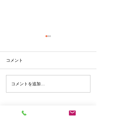
コメント
現場便り
現場便り
コメントを追加…
お電話はこちら