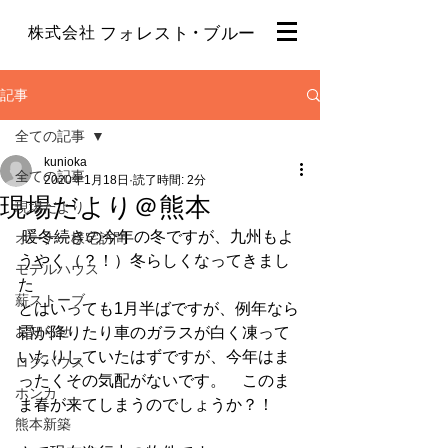
・
株式会社
フォレスト
ブルー
記事
全ての記事
kunioka
全ての記事
2020年1月18日
読了時間: 2分
現場だより＠熊本
現場だより
 暖冬続きの今年の冬ですが、九州もよ
オーナー様宅訪問
うやく（？！）冬らしくなってきまし
モデルハウス
た
薪ストーブ
とはいっても1月半ばですが、例年なら
お知らせ
霜が降りたり車のガラスが白く凍って
いたりしていたはずですが、今年はま
ログハウス
ったくその気配がないです。　このま
ホンカ
ま春が来てしまうのでしょうか？！
熊本新築