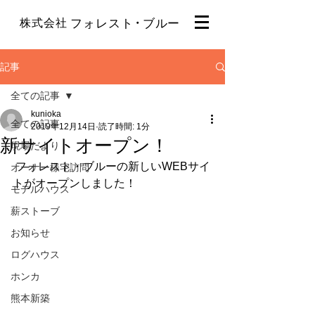
・
株式会社
フォレスト
ブルー
記事
全ての記事
kunioka
全ての記事
2019年12月14日
読了時間: 1分
新サイトオープン！
現場だより
 フォレスト・ブルーの新しいWEBサイ
オーナー様宅訪問
トがオープンしました！
モデルハウス
薪ストーブ
お知らせ
ログハウス
ホンカ
熊本新築