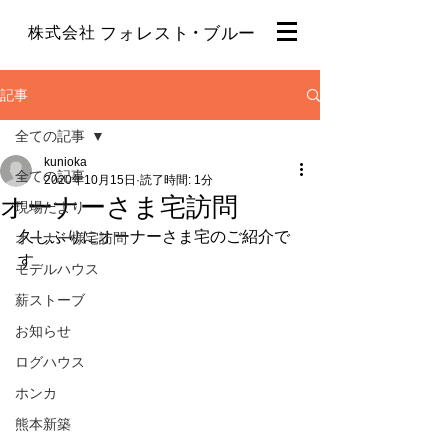
・
株式会社
フォレスト
ブルー
記事
全ての記事
kunioka
全ての記事
2020年10月15日
読了時間: 1分
オーナーさま宅訪問
現場だより
久しぶりにオーナーさま宅のご紹介で
オーナー様宅訪問
す
モデルハウス
薪ストーブ
お知らせ
ログハウス
ホンカ
熊本新築