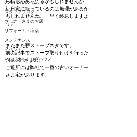
ら指示があってるかもしれませんが、
スキャンDホーム
毎日家に籠っているのは無理があるか
スタッフブログ
もしれませんね。　早く終息しますよ
オーナーさまのお店
うに
リフォーム・増築
メンテナンス
またまた薪ストーブネタです。
イベント
前の記事でストーブ取り付けを行った
ハンドカットログハウス
阿蘇のHさま邸。
ご近所には弊社で一番の古いオーナー
さま宅があります。