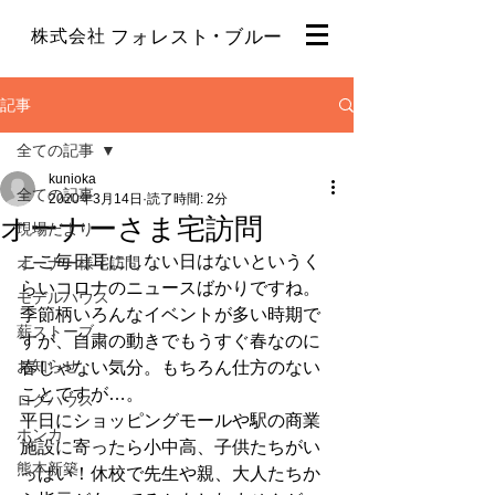
・
株式会社
フォレスト
ブルー
記事
全ての記事
kunioka
全ての記事
2020年3月14日
読了時間: 2分
オーナーさま宅訪問
現場だより
ここ毎日耳にしない日はないというく
オーナー様宅訪問
らいコロナのニュースばかりですね。
モデルハウス
季節柄いろんなイベントが多い時期で
薪ストーブ
すが、自粛の動きでもうすぐ春なのに
お知らせ
春じゃない気分。もちろん仕方のない
ことですが…。
ログハウス
平日にショッピングモールや駅の商業
ホンカ
施設に寄ったら小中高、子供たちがい
熊本新築
っぱい！休校で先生や親、大人たちか