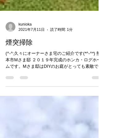
kunioka
2021年7月11日
読了時間: 1分
煙突掃除
(^-^;久々にオーナーさま宅のご紹介です(*^-^*) 熊
本市Mさま邸 ２０１９年完成のホンカ・ログホー
ムです。Mさま邸はDIYのお庭がとっても素敵です
芝生がイキイキしてますね～ 芦北町Kさま邸 先月
お引渡しをしたばかりのKさま邸です。広いデッキ
にはわんちゃん可愛いシュナ...